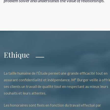
problem solver and understands the value of relationships.
Ethique
La taille humaine de l’Étude permet une grande efficacité tout en
e
assurant confidentialité et indépendance. M
Burger veille à offri
ses clients un travail de qualité tout en respectant au mieux leurs
souhaits et leurs attentes.
Les honoraires sont fixés en fonction du travail effectué par