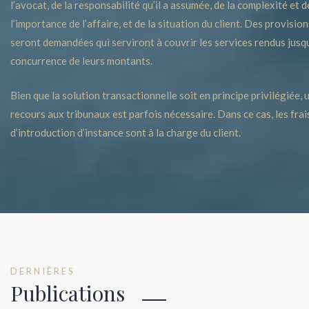
l’avocat,
de la responsabilité qu’il a assumée, d
e la complexité et d
l’importance de l’affaire, et de la situation du client. Des provision
seront demandées qui serviront à couvrir les services rendus jusq
concurrence de leurs montants.
Bien que la solution transactionnelle soit en principe privilégiée, 
recours aux tribunaux est parfois nécessaire. Dans ce cas, les frai
d’introduction d’instance sont à la charge du client.
DERNIÈRES
Publications